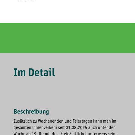
Im Detail
Beschreibung
Zusätzlich zu Wochenenden und Feiertagen kann man im
gesamten Linienverkehr seit 01.08.2025 auch unter der
Woche ab 19 Uhr mit dem FreieZeitTicket unterwegs sein.