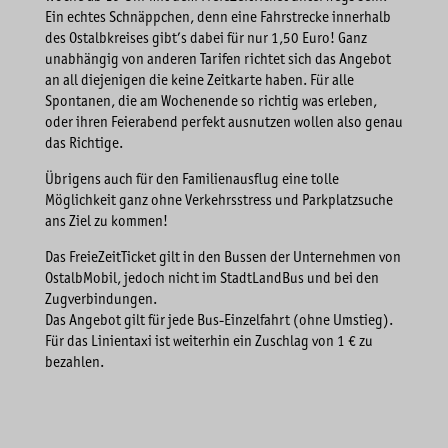
Ein echtes Schnäppchen, denn eine Fahrstrecke innerhalb
des Ostalbkreises gibt’s dabei für nur 1,50 Euro! Ganz
unabhängig von anderen Tarifen richtet sich das Angebot
an all diejenigen die keine Zeitkarte haben. Für alle
Spontanen, die am Wochenende so richtig was erleben,
oder ihren Feierabend perfekt ausnutzen wollen also genau
das Richtige.
Übrigens auch für den Familienausflug eine tolle
Möglichkeit ganz ohne Verkehrsstress und Parkplatzsuche
ans Ziel zu kommen!
Das FreieZeitTicket gilt in den Bussen der Unternehmen von
OstalbMobil, jedoch nicht im StadtLandBus und bei den
Zugverbindungen.
Das Angebot gilt für jede Bus-Einzelfahrt (ohne Umstieg).
Für das Linientaxi ist weiterhin ein Zuschlag von 1 € zu
bezahlen.