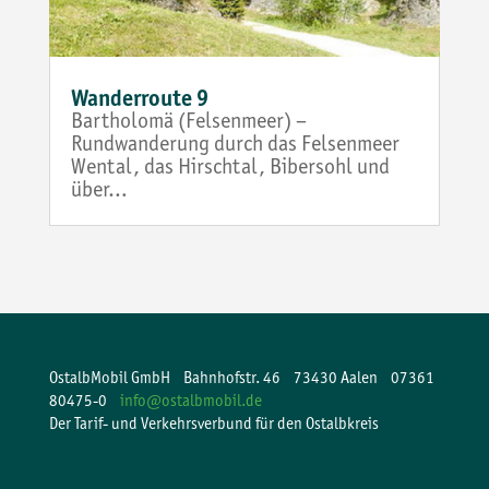
Wanderroute 9
Bartholomä (Felsenmeer) –
Rundwanderung durch das Felsenmeer
Wental, das Hirschtal, Bibersohl und
über…
OstalbMobil GmbH Bahnhofstr. 46 73430 Aalen 07361
80475-0
info@ostalbmobil.de
Der Tarif- und Verkehrsverbund für den Ostalbkreis