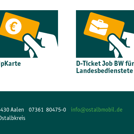
ipKarte
D-Ticket Job BW für
Landesbedienstete
73430 Aalen 07361 80475-0
info@ostalbmobil.de
Ostalbkreis