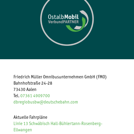
Friedrich Müller Omnibusunternehmen GmbH (FMO)
Bahnhofstraße 24-28
73430 Aalen
Tel.
07361 4909700
dbregiobusbw@deutschebahn.com
Aktuelle Fahrpläne
Linie 13 Schwäbisch Hall-Bühlertann-Rosenberg-
Ellwangen