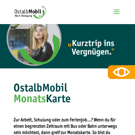
remove_circle_outline
Text verkleinern
add_circle_outline
Text vergrößern
brightness_high
Kontrast ändern
brightness_low
Dunkler Hintergrund
OstalbMobil
font_download
Links markieren
Monats
Karte
Reset
cached
all
options
Zur Arbeit, Schulung oder zum Ferienjob…? Wenn du für
einen begrenzten Zeitraum mit Bus oder Bahn unterwegs
sein möchtest, dann greif zur Monatskarte. So bist du