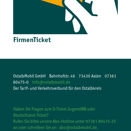
FirmenTicket
OstalbMobil GmbH Bahnhofstr. 46 73430 Aalen 07361
80475-0
info@ostalbmobil.de
Der Tarif- und Verkehrsverbund für den Ostalbkreis
Haben Sie Fragen zum D-Ticket JugendBW oder
Deutschland-Ticket?
Rufen Sie bitte unsere Abo-Hotline unter 07361 80475-25
an oder schreiben Sie an:
abo@ostalbmobil.de.